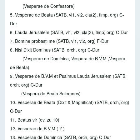
(Vesperae de Confessore)
5. Vesperae de Beata
(SATB, vl1, vl2, cla(2), timp, org) C-
Dur
6. Lauda Jerusalem
(SATB, vl1, vl2, cla(2), timp, org) C-Dur
7. Domine probasti me
(SATB, vl1, vl2, org) F-Dur
8. Nisi Dixit Dominus
(SATB, orch, org) C-Dur
(Vesperae de Dominica, Vespera de B.V.M.,Vespera
de Beata)
9. Vesperae de B.V.M et Psalmus Lauda Jerusalem
(SATB,
orch, org) C-Dur
(Vespera de Beata Solemnes)
10. Vesperae de Beata (Dixit & Magnificat)
(SATB, orch, org)
C-Dur
11. Beatus vir (ev. zu 10)
12. Vesperae de B.V.M
( ? )
13. Vesperae de Dominica
(SATB, orch, org) C-Dur