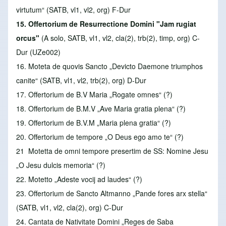
virtutum“ (SATB, vl1, vl2, org) F-Dur
15. Offertorium de Resurrectione Domini
"Jam rugiat
orcus"
(A solo, SATB, vl1, vl2, cla(2), trb(2), timp, org) C-
Dur (UZe002)
16. Moteta de quovis Sancto
„Devicto Daemone triumphos
canite“ (SATB, vl1, vl2, trb(2), org) D-Dur
17. Offertorium de B.V Maria
„Rogate omnes“ (?)
18. Offertorium de B.M.V
„Ave Maria gratia plena“ (?)
19. Offertorium de B.V.M
„Maria plena gratia“ (?)
20. Offertorium de tempore
„O Deus ego amo te“ (?)
21 Motetta de omni tempore presertim
de SS: Nomine Jesu
„O Jesu dulcis memoria“ (?)
22. Motetto
„Adeste vocij ad laudes“ (?)
23. Offertorium de Sancto Altmanno
„Pande fores arx stella“
(SATB, vl1, vl2, cla(2), org) C-Dur
24. Cantata de Nativitate Domini
„Reges de Saba