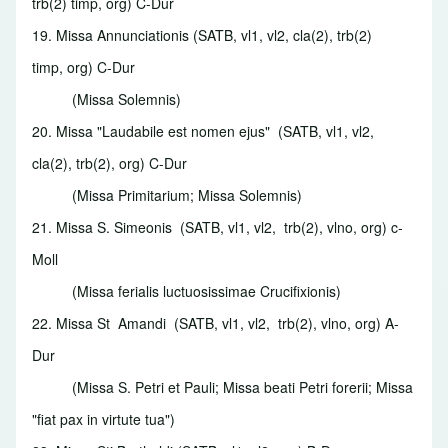
trb(2) timp, org) C-Dur
19. Missa Annunciationis
(SATB, vl1, vl2, cla(2), trb(2)
timp, org) C-Dur
(Missa Solemnis)
20. Missa "Laudabile est nomen ejus"
(SATB, vl1, vl2,
cla(2), trb(2), org) C-Dur
(Missa Primitarium; Missa Solemnis)
21. Missa S. Simeonis
(SATB, vl1, vl2, trb(2), vlno, org) c-
Moll
(Missa ferialis luctuosissimae Crucifixionis)
22. Missa St Amandi
(SATB, vl1, vl2, trb(2), vlno, org) A-
Dur
(Missa S. Petri et Pauli; Missa beati Petri forerii; Missa
"fiat pax in virtute tua")