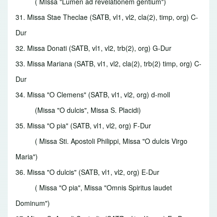
( MIssa "Lumen ad revelationem gentium")
31. Missa Stae Theclae
(SATB, vl1, vl2, cla(2), timp, org) C-
Dur
32. Missa Donati
(SATB, vl1, vl2, trb(2), org) G-Dur
33. Missa Mariana
(SATB, vl1, vl2, cla(2), trb(2) timp, org) C-
Dur
34. Missa "O Clemens"
(SATB, vl1, vl2, org) d-moll
(Missa "O dulcis", Missa S. Placidi)
35. Missa "O pia"
(SATB, vl1, vl2, org) F-Dur
( Missa Sti. Apostoli Philippi, Missa "O dulcis Virgo
Maria")
36. Missa "O dulcis"
(SATB, vl1, vl2, org) E-Dur
( Missa "O pia", Missa "Omnis Spiritus laudet
Dominum")