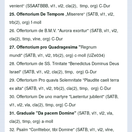
venient“ (SSAATBBB, vl1, vl2, cla(2), timp, org) C-Dur
25. Offertorium De Tempore
„Miserere“ (SATB, vl1, vl2,
trb(2), org) f-moll
26. Offertorium de B.M.V.
"Aurora exoritur" (SATB, vl1, vl2,
cla(2), timp, vlne, org) C-Dur
27. Offertotium pro Quadragesima
"
Regnum
mundi" (SATB, vl1, vl2, trb(2), org) c-moll (UZe034)
28. Offertorium de SS. Trinitate
"Benedictus Dominus Deus
Israel" (SATB, vl1, vl2, cla(2), timp, org) G-Dur
29. Offertorium Pro quavis Solemnitate
"Plaudite caeli terra
ex alta" (SATB, vl1, vl2, trb(2), cla(2), timp, org) C-Dur
30. Offertorium De uno martyre
"Laetentur jubilent" (SATB,
vl1, vl2, vla, cla(2), timp, org) C-Dur
31. Graduale
"Da pacem Domine"
(SATB, vl1, vl2, vla,
cla(2), timp, org) a-moll
32. Psalm
"Confitebor, tibi Domine" (SATB, vl1, vl2, vlne,