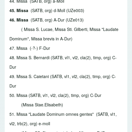
44. Missa
(SATB, org) a-Moll
45. Missa
(SATB, org) d-Moll (UZe003)
46. Missa
(SATB, org) A-Dur (UZe013)
( Missa S. Lucae, Missa Sti. Gilberti, Missa "Laudate
Dominum", Missa brevis in A-Dur)
47. Missa
(-?-) F-Dur
48. Missa S. Bernardi
(SATB, vl1, vl2, cla(2), timp, org) C-
Dur
49. Missa S. Caietani
(SATB, vl1, vl2, cla(2), timp, org) C-
Dur
50. Missa
(SATB, vl1, vl2, cla(2), timp, org) C-Dur
(Missa Stae.Elisabeth)
51. Missa "Laudate Dominum omnes gentes"
(SATB, vl1,
vl2, trb(2), org) e-moll