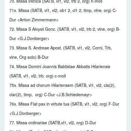
70. Missa Irenica
(SATB, vl1, vl2, trb 2, org) h-moll
71x. Missa
(SATB, vl1, vl2, ob1 2, cl1 2, timp, vlne, org) C-
Dur <Anton Zimmermann>
72. Missa S Aloysii Gonz.
(SATB, vl1, vl2, trb 2, vlne, org) B-
Dur <G.J.Donberger>
73. Missa S. Andreae Apost.
(SATB, vl1, vl2, Corni, Trb,
vlne, Org solo) B-Dur
74. Missa Domini Joannis Babtistae Abbatis Hilariensis
(SATB, vl1, vl2, trb. org) c-moll
75x. Missa ad chorum Hilariensem
(SATB, vl1, vl2, cla(2),
clar(2), timp, org) C-Dur <J.B.Schiedemayr>
76x. Missa Fiat pax in virtute tua
(SATB, vl1, vl2, org) F-Dur
<G.J.Donberger>
77. Missa ordinariae
(SATB,vl1, vl2, org) D-Dur