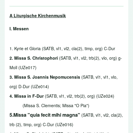
A Liturgische Kirchenmusik
I. Messen
1. Kyrie et Gloria
(SATB, vl1, vl2, cla(2), timp, org) C-Dur
2. Missa S. Christophori
(SATB, vl1, vl2, trb(2), vlo, org) g-
Moll (UZe017)
3. Missa S. Joannis Nepomucensis
(SATB, vl1, vl1, vlo,
org) D-Dur (UZe014)
4.
Missa in F-Dur
(SATB, vl1, vl2, trb(2), org) (UZe024)
(Missa S. Clementis; Missa "O Pia")
5.Missa "quia fecit mihi magna"
(SATB, vl1, vl2, cla(2),
trb (2), timp, org) C-Dur (UZe016)