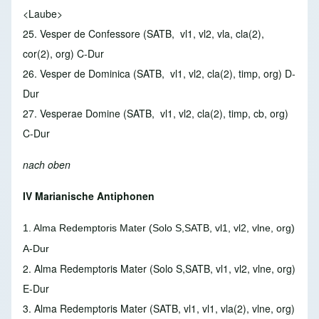
<Laube>
25. Vesper de Confessore
(SATB, vl1, vl2, vla, cla(2),
cor(2), org) C-Dur
26. Vesper de Dominica
(SATB, vl1, vl2, cla(2), timp, org) D-
Dur
27. Vesperae Domine
(SATB, vl1, vl2, cla(2), timp, cb, org)
C-Dur
nach oben
IV Marianische Antiphonen
1. Alma Redemptoris Mater
(Solo S,SATB, vl1, vl2, vlne, org)
A-Dur
2. Alma Redemptoris Mater
(Solo S,SATB, vl1, vl2, vlne, org)
E-Dur
3. Alma Redemptoris Mater
(SATB, vl1, vl1, vla(2), vlne, org)