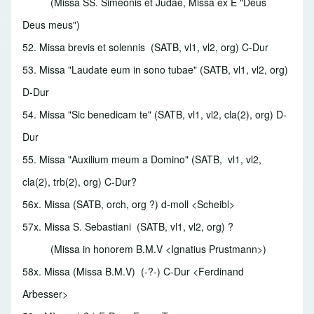
(Missa SS. Simeonis et Judae, Missa ex E "Deus
Deus meus")
52. Missa brevis et solennis
(SATB, vl1, vl2, org) C-Dur
53. Missa "Laudate eum in sono tubae"
(SATB, vl1, vl2, org)
D-Dur
54. Missa "Sic benedicam te"
(SATB, vl1, vl2, cla(2), org) D-
Dur
55. Missa "Auxilium meum a Domino"
(SATB, vl1, vl2,
cla(2), trb(2), org) C-Dur?
56x. Missa
(SATB, orch, org ?) d-moll <Scheibl>
57x. Missa S. Sebastiani
(SATB, vl1, vl2, org) ?
(Missa in honorem B.M.V <Ignatius Prustmann>)
58x. Missa (Missa B.M.V)
(-?-) C-Dur <Ferdinand
Arbesser>