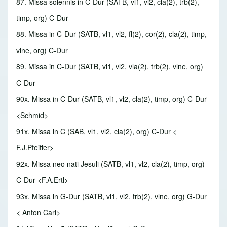
87. Missa solennis in C-Dur
(SATB, vl1, vl2, cla(2), trb(2),
timp, org) C-Dur
88. Missa in C-Dur
(SATB, vl1, vl2, fl(2), cor(2), cla(2), timp,
vlne, org) C-Dur
89. Missa in C-Dur
(SATB, vl1, vl2, vla(2), trb(2), vlne, org)
C-Dur
90x. Missa in C-Dur
(SATB, vl1, vl2, cla(2), timp, org) C-Dur
<Schmid>
91x. Missa in C
(SAB, vl1, vl2, cla(2), org) C-Dur <
F.J.Pfeiffer>
92x. Missa neo nati Jesuli
(SATB, vl1, vl2, cla(2), timp, org)
C-Dur <F.A.Ertl>
93x. Missa in G-Dur
(SATB, vl1, vl2, trb(2), vlne, org) G-Dur
< Anton Carl>