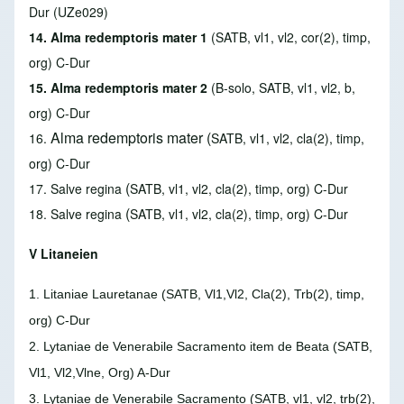
Dur (UZe029)
14. Alma redemptoris mater 1
(SATB, vl1, vl2, cor(2), timp,
org) C-Dur
15. Alma redemptoris mater 2
(B-solo, SATB, vl1, vl2, b,
org) C-Dur
Alma redemptoris mater
(
16.
SATB, vl1, vl2, cla(2), timp,
org) C-Dur
(
17. Salve regina
SATB, vl1, vl2, cla(2), timp, org) C-Dur
(
18. Salve regina
SATB, vl1, vl2, cla(2), timp, org) C-Dur
V Litaneien
1. Litaniae Lauretanae
(SATB, Vl1,Vl2, Cla(2), Trb(2), timp,
org) C-Dur
2. Lytaniae de Venerabile Sacramento item de Beata
(SATB,
Vl1, Vl2,Vlne, Org) A-Dur
3. Lytaniae de Venerabile Sacramento
(SATB, vl1, vl2, trb(2),