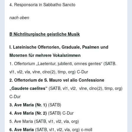
4. Responsoria in Sabbatho Sancto
nach oben
B Nichtliturgische geistliche Musik
I. Lateinische Offertorien, Graduale, Psalmen und
Motetten für mehrere Vokalstimmen
1. Offertorium „Laetentur,
jubilenti, omnes gentes“ (SATB.
vl1, vl2, vla, vlne, clno(2), timp, org) C-Dur
2. Offertorium de S. Mauro vel alio Confessione
„
Gaudete caelites“
(SATB, vl1, vl2, vlne, clno(2), timp, org)
C-Dur
3. Ave Maria (Nr. 1)
(SATB)
4. Ave Maria (Nr. 2)
(SATB) C-Dur
5. Ave Maria
(SATB, vl1, vl2, vla, org)
6. Ave Maria
(SATB, vl1, vl2, vla, org) c-moll