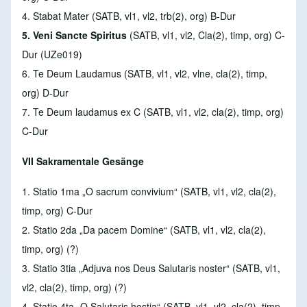
4. Stabat Mater
(SATB, vl1, vl2, trb(2), org) B-Dur
5. Veni Sancte Spiritus
(SATB, vl1, vl2, Cla(2), timp, org) C-
Dur (UZe019)
6. Te Deum Laudamus
(SATB, vl1, vl2, vlne, cla(2), timp,
org) D-Dur
7. Te Deum laudamus ex C
(SATB, vl1, vl2, cla(2), timp, org)
C-Dur
VII Sakramentale Gesänge
1. Statio 1ma „
O sacrum convivium“ (SATB, vl1, vl2, cla(2),
timp, org) C-Dur
2. Statio 2da
„Da pacem Domine“ (SATB, vl1, vl2, cla(2),
timp, org) (?)
3. Statio 3tia
„Adjuva nos Deus Salutaris noster“ (SATB, vl1,
vl2, cla(2), timp, org) (?)
4. Statio 4ta
„O Salutaris hostia“ (SATB, vl1, vl2, cla(2), timp,