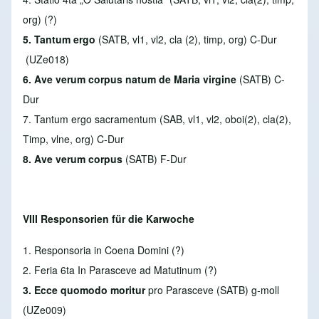
org) (?)
5. Tantum ergo
(SATB, vl1, vl2, cla (2), timp, org) C-Dur
(UZe018)
6. Ave verum corpus natum
de Maria virgine
(SATB) C-
Dur
7. Tantum ergo sacramentum
(SAB, vl1, vl2, oboi(2), cla(2),
Timp, vlne, org) C-Dur
8. Ave verum corpus
(SATB) F-Dur
VIII Responsorien für die Karwoche
1. Responsoria in Coena Domini
(?)
2. Feria 6ta In Parasceve ad Matutinum
(?)
3. Ecce quomodo moritur
pro Parasceve
(SATB) g-moll
(UZe009)