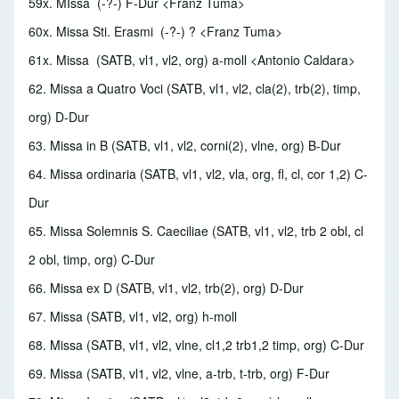
59x. MIssa
(-?-) F-Dur <Franz Tuma>
60x. Missa Sti. Erasmi
(-?-) ? <Franz Tuma>
61x. Missa
(SATB, vl1, vl2, org) a-moll <Antonio Caldara>
62. Missa a Quatro Voci
(SATB, vl1, vl2, cla(2), trb(2), timp,
org) D-Dur
63. Missa in B
(SATB, vl1, vl2, corni(2), vlne, org) B-Dur
64. Missa ordinaria
(SATB, vl1, vl2, vla, org, fl, cl, cor 1,2) C-
Dur
65. Missa Solemnis S. Caeciliae
(SATB, vl1, vl2, trb 2 obl, cl
2 obl, timp, org) C-Dur
66. Missa ex D
(SATB, vl1, vl2, trb(2), org) D-Dur
67. Missa
(SATB, vl1, vl2, org) h-moll
68. Missa
(SATB, vl1, vl2, vlne, cl1,2 trb1,2 timp, org) C-Dur
69. Missa
(SATB, vl1, vl2, vlne, a-trb, t-trb, org) F-Dur