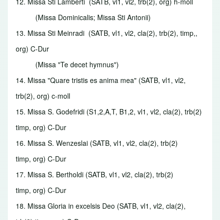
12. Missa Sti Lamberti
(SATB, vl1, vl2, trb(2), org) h-moll
(Missa Dominicalis; Missa Sti Antonii)
13. Missa Sti Meinradi
(SATB, vl1, vl2, cla(2), trb(2), timp,,
org) C-Dur
(Missa "Te decet hymnus")
14. Missa "Quare tristis es anima mea"
(SATB, vl1, vl2,
trb(2), org) c-moll
15. Missa S. Godefridi
(S1,2,A,T, B1,2, vl1, vl2, cla(2), trb(2)
timp, org) C-Dur
16. Missa S. Wenzeslai
(SATB, vl1, vl2, cla(2), trb(2)
timp, org) C-Dur
17. Missa S. Bertholdi
(SATB, vl1, vl2, cla(2), trb(2)
timp, org) C-Dur
18. Missa Gloria in excelsis Deo
(SATB, vl1, vl2, cla(2),