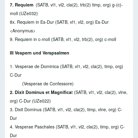
7. Requiem
(SATB, vl1, vl2, cla(2), trb(2) timp, org) g-(c)-
moll (UZe032)
8x. Requiem in Es-Dur
(SATB, vl1, vl2, org) Es-Dur
<Anonymus>
9. Requiem in c-moll
(SATB, vl1, vl2, trb(2), org) c-moll
III Vespern und Verspsalmen
1. Vesperae de Dominica
(SATB, vl1, vl2, cla(2), timp, org)
C-Dur
(Vesperae de Confessore)
2. Dixit Dominus et Magnifica
t
(SATB, vl1, vl2, cla(2), vlne,
org) C-Dur (UZe022)
3. Dixit Dominus
(SATB, vl1, vl2, cla(2), timp, vlne, org) C-
Dur
4. Vesperae Paschales
(SATB, vl1, vl2, cla(2), timp, org) C-
Dur