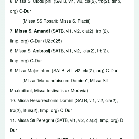
6. Missa S. Clodulphi
(SATB, vl1, vl2, cla(2), trb(2), timp,
org) C-Dur
(Missa SS Rosarii; Missa S. Placiti
)
7. Missa S. Amandi
(SATB, vl1, vl2, cla(2), trb (2),
timp, org) C-Dur (UZe025)
8. Missa S. Ambrosij
(SATB, vl1, vl2, cla(2), trb(2),
timp, org) C-Dur
9. Missa Majestatum
(SATB, vl1, vl2, cla(2), org) C-Dur
(Missa "Mane nobiscum Domine"; Missa Sti
Maximiliani, Missa festivalis ex Moravia)
10. Missa Resurrectionis Domini
(SATB, vl1, vl2, cla(2),
trb(2), lituis(2), timp, org) C-Dur
11. Missa Sti Peregrini
(SATB, vl1, vl2, cla(2), timp, org) D-
Dur