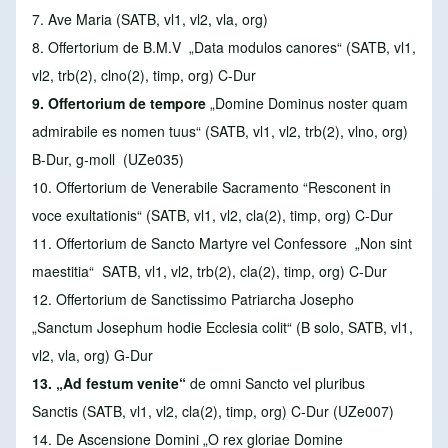
7. Ave Maria
(SATB, vl1, vl2, vla, org)
8. Offertorium de B.M.V
„Data modulos canores“ (SATB, vl1,
vl2, trb(2), clno(2), timp, org) C-Dur
9. Offertorium de tempore
„Domine Dominus noster quam
admirabile es nomen tuus“ (SATB, vl1, vl2, trb(2), vlno, org)
B-Dur, g-moll (UZe035)
10. Offertorium de Venerabile Sacramento
“Resconent in
voce exultationis“ (SATB, vl1, vl2, cla(2), timp, org) C-Dur
11. Offertorium de Sancto Martyre vel Confessore
„Non sint
maestitia“ SATB, vl1, vl2, trb(2), cla(2), timp, org) C-Dur
12. Offertorium de Sanctissimo Patriarcha Josepho
„Sanctum Josephum hodie Ecclesia colit“ (B solo, SATB, vl1,
vl2, vla, org) G-Dur
13. „Ad festum venite“
de omni Sancto vel pluribus
Sanctis
(SATB, vl1, vl2, cla(2), timp, org) C-Dur (UZe007)
14. De Ascensione Domini
„O rex gloriae Domine