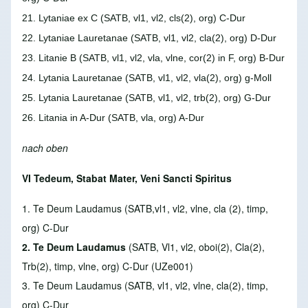
21. Lytaniae ex C
(SATB, vl1, vl2, cls(2), org) C-Dur
22. Lytaniae Lauretanae
(SATB, vl1, vl2, cla(2), org) D-Dur
23. Litanie B
(SATB, vl1, vl2, vla, vlne, cor(2) in F, org) B-Dur
24. Lytania Lauretanae
(SATB, vl1, vl2, vla(2), org) g-Moll
25. Lytania Lauretanae
(SATB, vl1, vl2, trb(2), org) G-Dur
26. Litania in A-Dur
(SATB, vla, org) A-Dur
nach oben
VI Tedeum, Stabat Mater, Veni Sancti Spiritus
1. Te Deum Laudamus
(SATB,vl1, vl2, vlne, cla (2), timp,
org) C-Dur
2. Te Deum Laudamus
(SATB, Vl1, vl2, oboi(2), Cla(2),
Trb(2), timp, vlne, org) C-Dur (UZe001)
3. Te Deum Laudamus
(SATB, vl1, vl2, vlne, cla(2), timp,
org) C-Dur