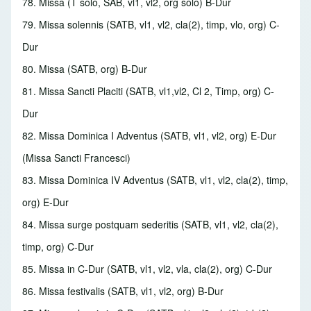
78. Missa
(T solo, SAB, vl1, vl2, org solo) B-Dur
79. Missa solennis
(SATB, vl1, vl2, cla(2), timp, vlo, org) C-
Dur
80. Missa
(SATB, org) B-Dur
81. Missa Sancti Placiti
(SATB, vl1,vl2, Cl 2, Timp, org) C-
Dur
82. Missa Dominica I Adventus
(SATB, vl1, vl2, org) E-Dur
(Missa Sancti Francesci)
83. Missa Dominica IV Adventus
(SATB, vl1, vl2, cla(2), timp,
org) E-Dur
84. Missa surge postquam sederitis
(SATB, vl1, vl2, cla(2),
timp, org) C-Dur
85. Missa in C-Dur
(SATB, vl1, vl2, vla, cla(2), org) C-Dur
86. Missa festivalis
(SATB, vl1, vl2, org) B-Dur