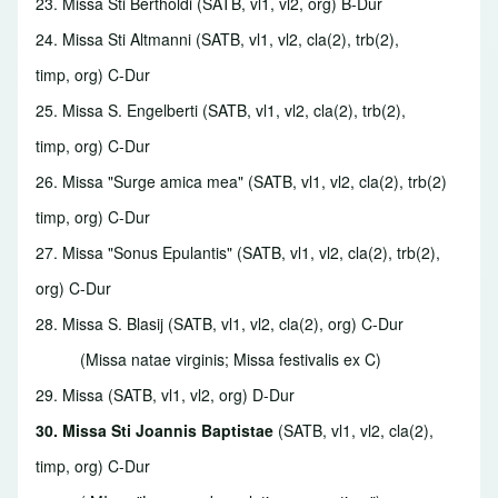
23. Missa Sti Bertholdi
(SATB, vl1, vl2, org) B-Dur
24. Missa Sti Altmanni
(SATB, vl1, vl2, cla(2), trb(2),
timp, org) C-Dur
25. Missa S. Engelberti
(SATB, vl1, vl2, cla(2), trb(2),
timp, org) C-Dur
26. Missa "Surge amica mea"
(SATB, vl1, vl2, cla(2), trb(2)
timp, org) C-Dur
27. Missa "Sonus Epulantis"
(SATB, vl1, vl2, cla(2), trb(2),
org) C-Dur
28. Missa S. Blasij
(SATB, vl1, vl2, cla(2), org) C-Dur
(Missa natae virginis; Missa festivalis ex C)
29. Missa
(SATB, vl1, vl2, org) D-Dur
30. Missa Sti Joannis Baptistae
(SATB, vl1, vl2, cla(2),
timp, org) C-Dur