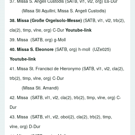
37. Missa S. Angeli Custodis
(SATB, vl1, vl2, org) Es-Dur
(Missa Sti Aquilini, Missa S. Angeli Custodis)
38. Missa (Große Orgelsolo-Messe)
(SATB, vl1, vl2, trb(2),
cla(2), timp, vlne, org) C-Dur
Youtube-link
39. Missa
(SATB, org) g-Moll
40. Missa S. Eleonore
(SATB, org) h-moll (UZe025)
Youtube-link
41. Missa St. Francisci de Hieronymo
(SATB, vl1, vl2, cla(2),
trb(2), timp, vlne, org) C-Dur
(Missa Sti. Amandi)
42. Missa
(SATB, vl1, vl2, cla(2), trb(2), timp, vlne, org) C-
Dur
43. Missa
(SATB, vl1, vl2, oboi(2), cla(2), trb(2), timp,
vlne, org) D-Dur