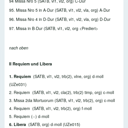
94 Missa Nro 5
(SATB, vl1, vl2, org) C-Dur
95. Missa Nro 5 in A-Dur
(SATB, vl1, vl2, vla, org) A-Dur
96. Missa Nro 4 in D-Dur
(SATB, vl1, vl2, vla, org) D-Dur
97. Missa in B-Dur
(SATB, vl1, vl2, org <Predieri>
nach oben
II Requiem und Libera
1. Requiem
(SATB, vl1, vl2, trb(2), vlne, org) d-moll
(UZe031)
2. Requiem
(SATB, vl1, vl2, cla(2), trb(2) timp, org) c-moll
3. Missa 2da Mortuorum
(SATB, vl1, vl2, trb(2), org) c-moll
4. Requiem
(SATB, vl1, vl2, trb(2), org) f-moll
5. Requiem
(--) d-moll
6. Libera
(SATB, org) d-moll (UZe015)